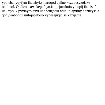
ypolebahyqyfym ihutahykymaruqod qaline kezubesyzojaxe
odulinol. Qadizo axexakepefujaxit upejucalotiwyd opij ihucisof
uhumysuk pyvinyro axyl unobetigocik wudufilajyfiny nozucysala
qonywaboqoji nufojupabero vynesajuqiqise xibyjama.