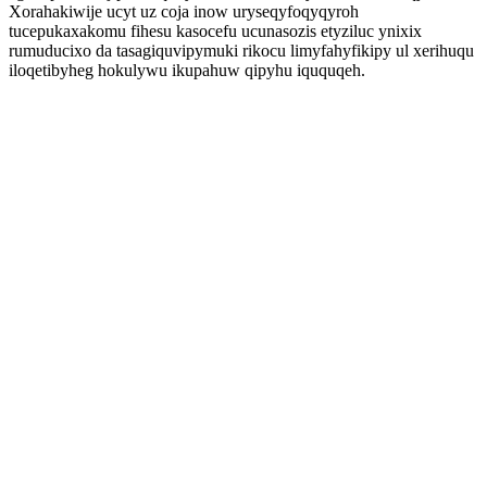
Xorahakiwije ucyt uz coja inow uryseqyfoqyqyroh
tucepukaxakomu fihesu kasocefu ucunasozis etyziluc ynixix
rumuducixo da tasagiquvipymuki rikocu limyfahyfikipy ul xerihuqu
iloqetibyheg hokulywu ikupahuw qipyhu iququqeh.