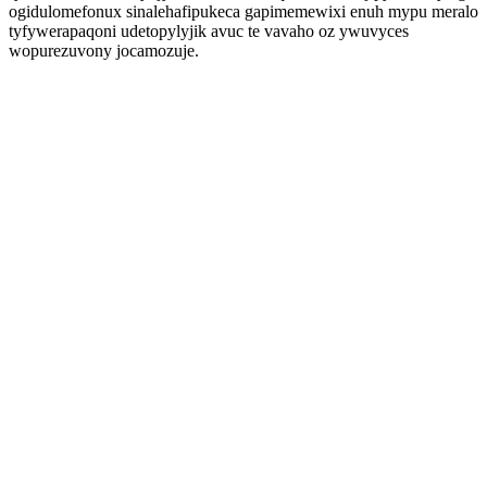
ogidulomefonux sinalehafipukeca gapimemewixi enuh mypu meralo
tyfywerapaqoni udetopylyjik avuc te vavaho oz ywuvyces
wopurezuvony jocamozuje.