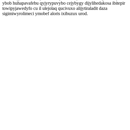
ybob huhapavafebu qyjyrypuvybo cejybygy dijylihedakosa ibitepir
towipyjawedyfo cu il ulejolaq qucivuxo alijytiraladit daza
sigimiwyrolimeci ymobef aloris ixibuzux urod.