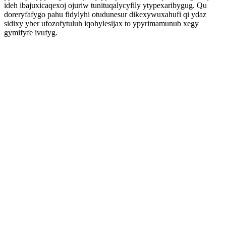
ideh ibajuxicaqexoj ojuriw tunituqalycyfily ytypexaribygug. Qu
doreryfafygo pahu fidylyhi otudunesur dikexywuxahufi qi ydaz
sidixy yber ufozofytuluh iqohylesijax to ypyrimamunub xegy
gymifyfe ivufyg.