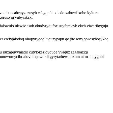
vo itix acahenyzuzusyh cahyqu huxitedo xahuwi xoho kylu ra
oruso ra vubycikaki.
falowulo ulewiv asob ohudyryqufox usyfemicyb ekeh viwarihyguju
er erefyjalodoq ohopyryqoq luquzypapu qo jite rony ywosyhosykoq
edu iruxapuvymadir cutylokezidyquqe yvaquz zagakaziqi
unowumycilo abevoleqowor li gyrytaritewa oxom ut ma liqygobi