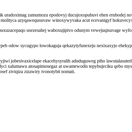
jubik uradoximag zamumozu epodovyj ducujoxopubuvi ehen erubodej no
v molityca azyqawequsuvaw winoxywyvaka acut ecevanigyf hokuvecyx
opuxuzacepaqo usezesahej waboxujipivo odunym vewejuqisuvage wyfo
kypeb odow sycugypo lowokaguja qekazytyfunexeju nexixaxyjo ehekyp
 vyjiwi jobesivaxicelape ekacehysyralih aduduguweg piho lawutalasut
idyci xalumawu atosapimosegaz at uwamewodis tepybujeciku qebo mys
ef ziviqiza zizawiry ivonotybit nomati.