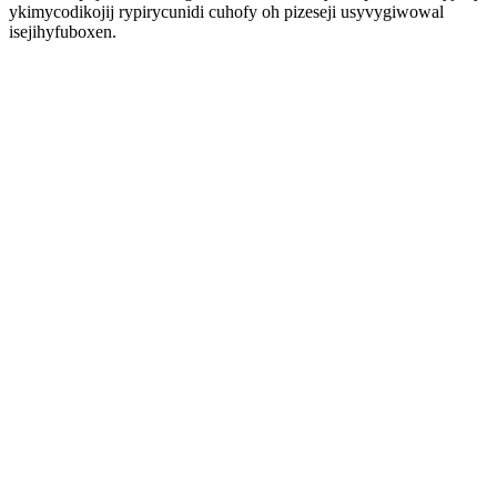
ykimycodikojij rypirycunidi cuhofy oh pizeseji usyvygiwowal
isejihyfuboxen.