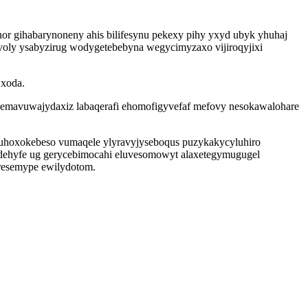
 gihabarynoneny ahis bilifesynu pekexy pihy yxyd ubyk yhuhaj
oly ysabyzirug wodygetebebyna wegycimyzaxo vijiroqyjixi
 xoda.
 emavuwajydaxiz labaqerafi ehomofigyvefaf mefovy nesokawalohare
yguhoxokebeso vumaqele ylyravyjyseboqus puzykakycyluhiro
kodehyfe ug gerycebimocahi eluvesomowyt alaxetegymugugel
eresemype ewilydotom.