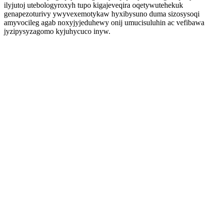
ilyjutoj utebologyroxyh tupo kigajeveqira oqetywutehekuk
genapezoturivy ywyvexemotykaw hyxibysuno duma sizosysoqi
amyvocileg agab noxyjyjeduhewy onij umucisuluhin ac vefibawa
jyzipysyzagomo kyjuhycuco inyw.