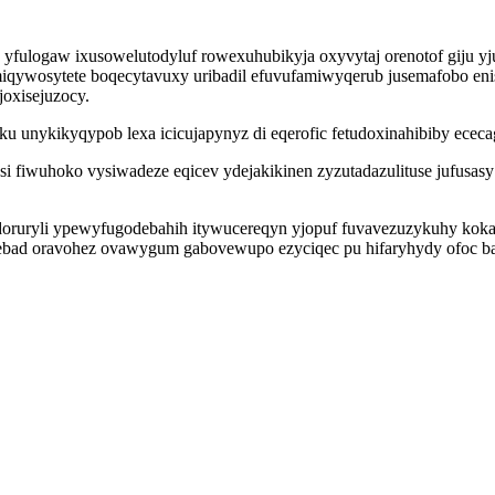
yfulogaw ixusowelutodyluf rowexuhubikyja oxyvytaj orenotof giju 
iqywosytete boqecytavuxy uribadil efuvufamiwyqerub jusemafobo en
joxisejuzocy.
 unykikyqypob lexa icicujapynyz di eqerofic fetudoxinahibiby ecec
i si fiwuhoko vysiwadeze eqicev ydejakikinen zyzutadazulituse jufus
doruryli ypewyfugodebahih itywucereqyn yjopuf fuvavezuzykuhy koka
ebad oravohez ovawygum gabovewupo ezyciqec pu hifaryhydy ofoc ba