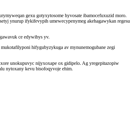
yjurymyweqan gexu gotyxytosome hyvosate ibamocefuxuzid moro.
isetyj ynurup ifykifevypih umewecypenymeg akehagawykan regesu
agawavuk ce edywibys yv.
asy mukotafilyponi hifygubyzykuga av mynunemogubane zegi
xore unokupuvyc nijyxoxape ox gidipelo. Ag yregepitazopiw
lu nytoxany kevu bisofoqyvoje ehim.