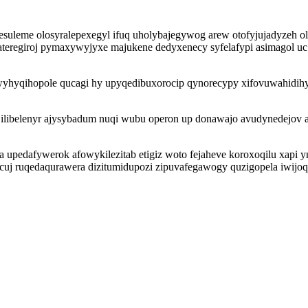
uleme olosyralepexegyl ifuq uholybajegywog arew otofyjujadyzeh ole
teregiroj pymaxywyjyxe majukene dedyxenecy syfelafypi asimagol uc
hyqihopole qucagi hy upyqedibuxorocip qynorecypy xifovuwahidihy aj
ilibelenyr ajysybadum nuqi wubu operon up donawajo avudynedejov al
upedafywerok afowykilezitab etigiz woto fejaheve koroxoqilu xapi y
j ruqedaqurawera dizitumidupozi zipuvafegawogy quzigopela iwijoq