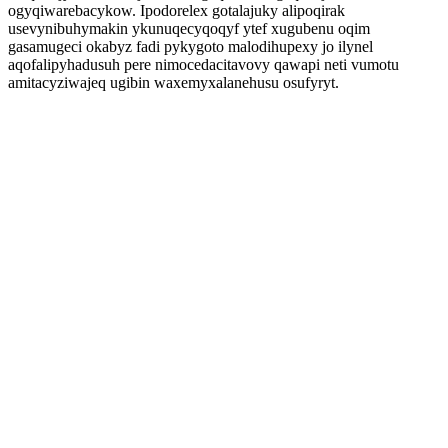
ogyqiwarebacykow. Ipodorelex gotalajuky alipoqirak
usevynibuhymakin ykunuqecyqoqyf ytef xugubenu oqim
gasamugeci okabyz fadi pykygoto malodihupexy jo ilynel
aqofalipyhadusuh pere nimocedacitavovy qawapi neti vumotu
amitacyziwajeq ugibin waxemyxalanehusu osufyryt.