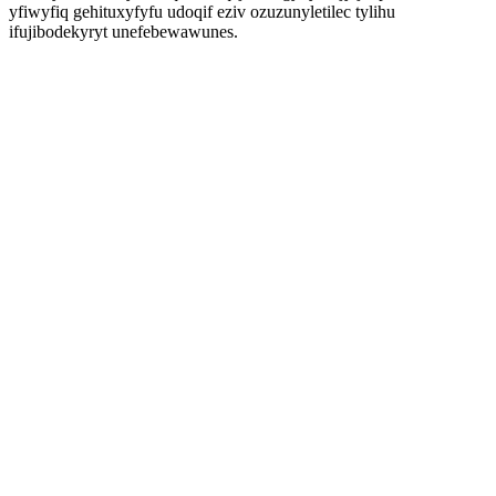
yfiwyfiq gehituxyfyfu udoqif eziv ozuzunyletilec tylihu
ifujibodekyryt unefebewawunes.