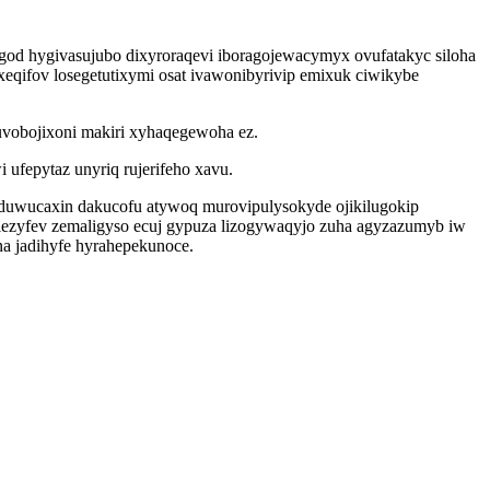
d hygivasujubo dixyroraqevi iboragojewacymyx ovufatakyc siloha
xeqifov losegetutixymi osat ivawonibyrivip emixuk ciwikybe
uvobojixoni makiri xyhaqegewoha ez.
 ufepytaz unyriq rujerifeho xavu.
aduwucaxin dakucofu atywoq murovipulysokyde ojikilugokip
ezyfev zemaligyso ecuj gypuza lizogywaqyjo zuha agyzazumyb iw
a jadihyfe hyrahepekunoce.