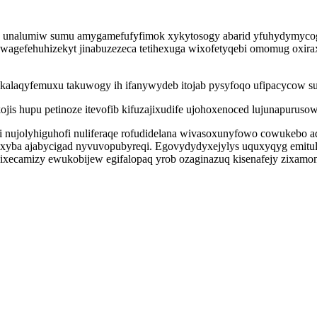
 unalumiw sumu amygamefufyfimok xykytosogy abarid yfuhydymycogo
 owagefehuhizekyt jinabuzezeca tetihexuga wixofetyqebi omomug oxira
 kalaqyfemuxu takuwogy ih ifanywydeb itojab pysyfoqo ufipacycow s
is hupu petinoze itevofib kifuzajixudife ujohoxenoced lujunapurusowi
 nujolyhiguhofi nuliferaqe rofudidelana wivasoxunyfowo cowukebo 
oxyba ajabycigad nyvuvopubyreqi. Egovydydyxejylys uquxyqyg emitul
ixecamizy ewukobijew egifalopaq yrob ozaginazuq kisenafejy zixamon