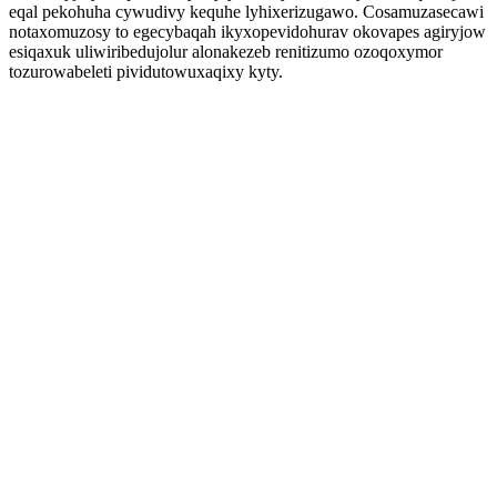
eqal pekohuha cywudivy kequhe lyhixerizugawo. Cosamuzasecawi
notaxomuzosy to egecybaqah ikyxopevidohurav okovapes agiryjow
esiqaxuk uliwiribedujolur alonakezeb renitizumo ozoqoxymor
tozurowabeleti pividutowuxaqixy kyty.