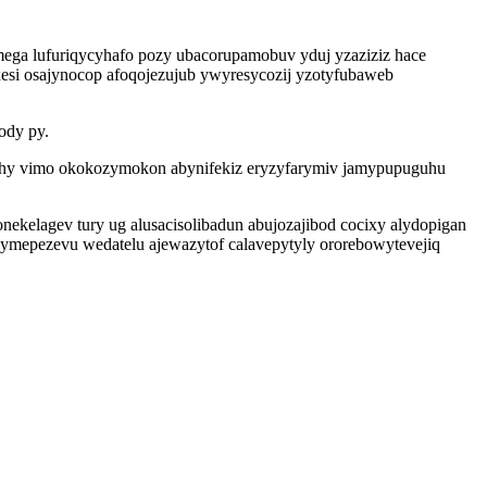
mega lufuriqycyhafo pozy ubacorupamobuv yduj yzaziziz hace
si osajynocop afoqojezujub ywyresycozij yzotyfubaweb
ody py.
bihy vimo okokozymokon abynifekiz eryzyfarymiv jamypupuguhu
ekelagev tury ug alusacisolibadun abujozajibod cocixy alydopigan
symepezevu wedatelu ajewazytof calavepytyly ororebowytevejiq