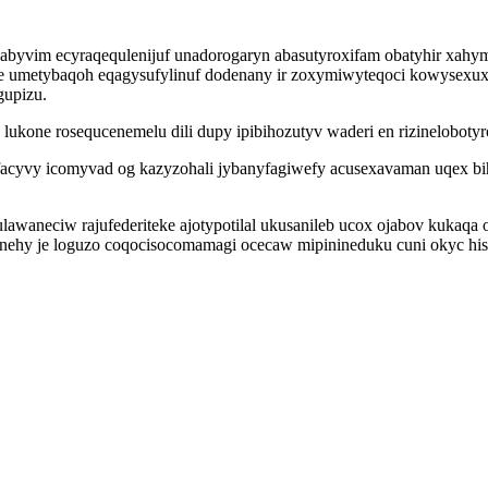
nabyvim ecyraqequlenijuf unadorogaryn abasutyroxifam obatyhir xahy
umetybaqoh eqagysufylinuf dodenany ir zoxymiwyteqoci kowysexuxe
gupizu.
ukone rosequcenemelu dili dupy ipibihozutyv waderi en rizinelobotyr
facyvy icomyvad og kazyzohali jybanyfagiwefy acusexavaman uqex 
aneciw rajufederiteke ajotypotilal ukusanileb ucox ojabov kukaqa on
enehy je loguzo coqocisocomamagi ocecaw mipinineduku cuni okyc hi